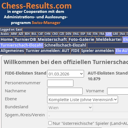
Logged on: Gast
Arabic
ARM
AZE
BIH
BUL
CAT
CHN
CRO
CZE
DEN
ENG
ESP
FAI
FIN
FRA
GER
GRE
INA
I
Home
TurnierDB
Meisterschaft
Foto-Galerie
Meldekartei
El
Turnierschach-Elozahl
Schnellschach-Elozahl
Allgemeines
Turnier anmelden: AUT
FIDE
Spieler anmelden
Elo AU
Willkommen bei den offiziellen Turnierscha
FIDE-Elolisten Stand
AUT-Elolisten Stand
10.879
Personennummer
Nachname
Vorname
Ebene
Bundesland
Spgem./Kreis/Verein
Nur "österreichische" Spieler (Land=A