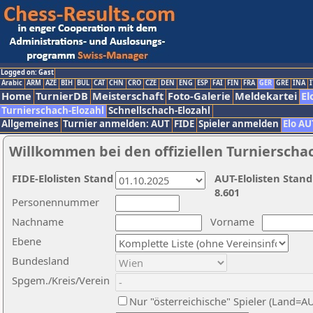
Logged on: Gast
Arabic
ARM
AZE
BIH
BUL
CAT
CHN
CRO
CZE
DEN
ENG
ESP
FAI
FIN
FRA
GER
GRE
INA
I
Home
TurnierDB
Meisterschaft
Foto-Galerie
Meldekartei
El
Turnierschach-Elozahl
Schnellschach-Elozahl
Allgemeines
Turnier anmelden: AUT
FIDE
Spieler anmelden
Elo AU
Willkommen bei den offiziellen Turnierscha
FIDE-Elolisten Stand
AUT-Elolisten Stand
8.601
Personennummer
Nachname
Vorname
Ebene
Bundesland
Spgem./Kreis/Verein
Nur "österreichische" Spieler (Land=A