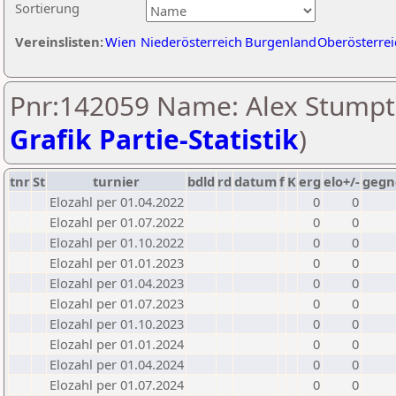
Sortierung
Vereinslisten:
Wien
Niederösterreich
Burgenland
Oberösterrei
Pnr:142059 Name: Alex Stumpt
Grafik Partie-Statistik
)
tnr
St
turnier
bdld
rd
datum
f
K
erg
elo+/-
gegn
Elozahl per 01.04.2022
0
0
Elozahl per 01.07.2022
0
0
Elozahl per 01.10.2022
0
0
Elozahl per 01.01.2023
0
0
Elozahl per 01.04.2023
0
0
Elozahl per 01.07.2023
0
0
Elozahl per 01.10.2023
0
0
Elozahl per 01.01.2024
0
0
Elozahl per 01.04.2024
0
0
Elozahl per 01.07.2024
0
0