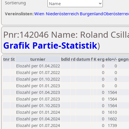
Sortierung
Vereinslisten:
Wien
Niederösterreich
Burgenland
Oberösterrei
Pnr:142046 Name: Roland Csill
Grafik Partie-Statistik
)
tnr
St
turnier
bdld
rd
datum
f
K
erg
elo+/-
gegn
Elozahl per 01.04.2022
0
0
Elozahl per 01.07.2022
0
0
Elozahl per 01.10.2022
0
0
Elozahl per 01.01.2023
0
0
Elozahl per 01.04.2023
0
1564
Elozahl per 01.07.2023
0
1564
Elozahl per 01.10.2023
0
1564
Elozahl per 01.01.2024
0
1610
Elozahl per 01.04.2024
0
1602
Elozahl per 01.07.2024
0
1739