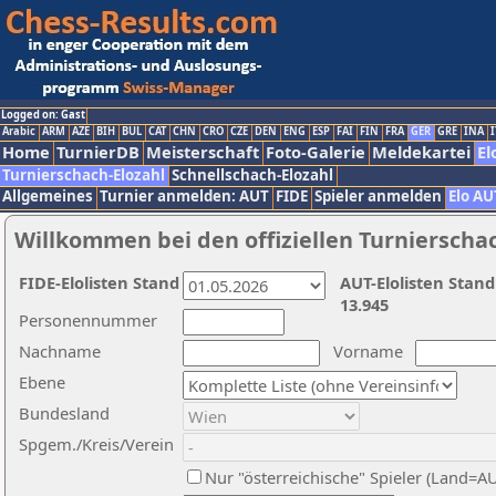
Logged on: Gast
Arabic
ARM
AZE
BIH
BUL
CAT
CHN
CRO
CZE
DEN
ENG
ESP
FAI
FIN
FRA
GER
GRE
INA
I
Home
TurnierDB
Meisterschaft
Foto-Galerie
Meldekartei
El
Turnierschach-Elozahl
Schnellschach-Elozahl
Allgemeines
Turnier anmelden: AUT
FIDE
Spieler anmelden
Elo AU
Willkommen bei den offiziellen Turnierscha
FIDE-Elolisten Stand
AUT-Elolisten Stand
13.945
Personennummer
Nachname
Vorname
Ebene
Bundesland
Spgem./Kreis/Verein
Nur "österreichische" Spieler (Land=A