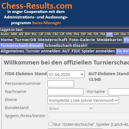
Logged on: Gast
Arabic
ARM
AZE
BIH
BUL
CAT
CHN
CRO
CZE
DEN
ENG
ESP
FAI
FIN
FRA
GER
GRE
INA
I
Home
TurnierDB
Meisterschaft
Foto-Galerie
Meldekartei
El
Turnierschach-Elozahl
Schnellschach-Elozahl
Allgemeines
Turnier anmelden: AUT
FIDE
Spieler anmelden
Elo AU
Willkommen bei den offiziellen Turnierscha
FIDE-Elolisten Stand
AUT-Elolisten Stand
13.945
Personennummer
Nachname
Vorname
Ebene
Bundesland
Spgem./Kreis/Verein
Nur "österreichische" Spieler (Land=A