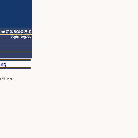
ime 07.08.2026 07:28:10
Login
Logout
artien: