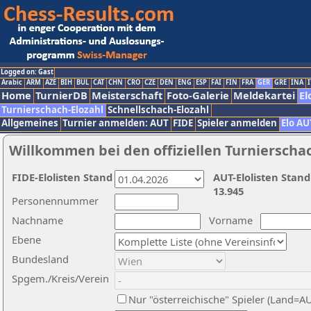
Logged on: Gast
Arabic
ARM
AZE
BIH
BUL
CAT
CHN
CRO
CZE
DEN
ENG
ESP
FAI
FIN
FRA
GER
GRE
INA
I
Home
TurnierDB
Meisterschaft
Foto-Galerie
Meldekartei
El
Turnierschach-Elozahl
Schnellschach-Elozahl
Allgemeines
Turnier anmelden: AUT
FIDE
Spieler anmelden
Elo AU
Willkommen bei den offiziellen Turnierscha
FIDE-Elolisten Stand
AUT-Elolisten Stand
13.945
Personennummer
Nachname
Vorname
Ebene
Bundesland
Spgem./Kreis/Verein
Nur "österreichische" Spieler (Land=A