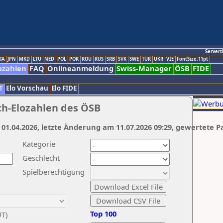
Servert
TA
JPN
MKD
LTU
NED
POL
POR
ROU
RUS
SRB
SVK
SWE
TUR
UKR
VIE
FontSize:11pt
ozahlen
FAQ
Onlineanmeldung
Swiss-Manager
ÖSB
FIDE
T
Elo Vorschau
Elo FIDE
ch-Elozahlen des ÖSB
 01.04.2026, letzte Änderung am 11.07.2026 09:29, gewertete P
Kategorie
Geschlecht
Spielberechtigung
Top 100
UT)