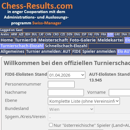
Logged on: Gast
Arabic
ARM
AZE
BIH
BUL
CAT
CHN
CRO
CZE
DEN
ENG
ESP
FAI
FIN
FRA
GER
GRE
INA
I
Home
TurnierDB
Meisterschaft
Foto-Galerie
Meldekartei
El
Turnierschach-Elozahl
Schnellschach-Elozahl
Allgemeines
Turnier anmelden: AUT
FIDE
Spieler anmelden
Elo AU
Willkommen bei den offiziellen Turnierscha
FIDE-Elolisten Stand
AUT-Elolisten Stand
13.945
Personennummer
Nachname
Vorname
Ebene
Bundesland
Spgem./Kreis/Verein
Nur "österreichische" Spieler (Land=A