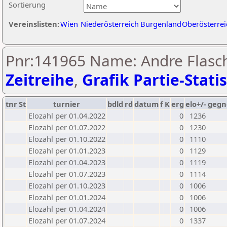
Sortierung
Vereinslisten:
Wien
Niederösterreich
Burgenland
Oberösterrei
Pnr:141965 Name: Andre Flasch
Zeitreihe
,
Grafik Partie-Statis
tnr
St
turnier
bdld
rd
datum
f
K
erg
elo+/-
gegn
Elozahl per 01.04.2022
0
1236
Elozahl per 01.07.2022
0
1230
Elozahl per 01.10.2022
0
1110
Elozahl per 01.01.2023
0
1129
Elozahl per 01.04.2023
0
1119
Elozahl per 01.07.2023
0
1114
Elozahl per 01.10.2023
0
1006
Elozahl per 01.01.2024
0
1006
Elozahl per 01.04.2024
0
1006
Elozahl per 01.07.2024
0
1337