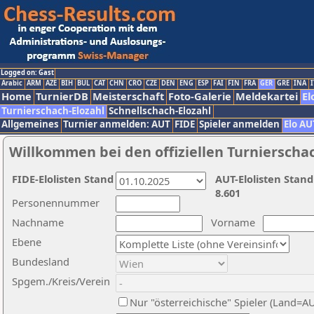
Logged on: Gast
Arabic
ARM
AZE
BIH
BUL
CAT
CHN
CRO
CZE
DEN
ENG
ESP
FAI
FIN
FRA
GER
GRE
INA
I
Home
TurnierDB
Meisterschaft
Foto-Galerie
Meldekartei
El
Turnierschach-Elozahl
Schnellschach-Elozahl
Allgemeines
Turnier anmelden: AUT
FIDE
Spieler anmelden
Elo AU
Willkommen bei den offiziellen Turnierscha
FIDE-Elolisten Stand
AUT-Elolisten Stand
8.601
Personennummer
Nachname
Vorname
Ebene
Bundesland
Spgem./Kreis/Verein
Nur "österreichische" Spieler (Land=A