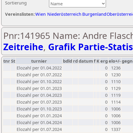
Sortierung
Vereinslisten:
Wien
Niederösterreich
Burgenland
Oberösterrei
Pnr:141965 Name: Andre Flasch
Zeitreihe
,
Grafik Partie-Statis
tnr
St
turnier
bdld
rd
datum
f
K
erg
elo+/-
gegn
Elozahl per 01.04.2022
0
1236
Elozahl per 01.07.2022
0
1230
Elozahl per 01.10.2022
0
1110
Elozahl per 01.01.2023
0
1129
Elozahl per 01.04.2023
0
1119
Elozahl per 01.07.2023
0
1114
Elozahl per 01.10.2023
0
1006
Elozahl per 01.01.2024
0
1006
Elozahl per 01.04.2024
0
1006
Elozahl per 01.07.2024
0
1337