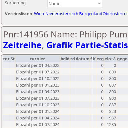
Sortierung
Vereinslisten:
Wien
Niederösterreich
Burgenland
Oberösterrei
Pnr:141956 Name: Philipp Pum
Zeitreihe
,
Grafik Partie-Statis
tnr
St
turnier
bdld
rd
datum
f
K
erg
elo+/-
gegn
Elozahl per 01.04.2022
0
0
Elozahl per 01.07.2022
0
800
Elozahl per 01.10.2022
0
800
Elozahl per 01.01.2023
0
807
Elozahl per 01.04.2023
0
800
Elozahl per 01.07.2023
0
800
Elozahl per 01.10.2023
0
837
Elozahl per 01.01.2024
0
823
Elozahl per 01.04.2024
0
937
Elozahl per 01.07.2024
0
1285