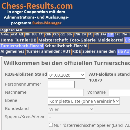
Logged on: Gast
Arabic
ARM
AZE
BIH
BUL
CAT
CHN
CRO
CZE
DEN
ENG
ESP
FAI
FIN
FRA
GER
GRE
INA
I
Home
TurnierDB
Meisterschaft
Foto-Galerie
Meldekartei
El
Turnierschach-Elozahl
Schnellschach-Elozahl
Allgemeines
Turnier anmelden: AUT
FIDE
Spieler anmelden
Elo AU
Willkommen bei den offiziellen Turnierscha
FIDE-Elolisten Stand
AUT-Elolisten Stand
10.879
Personennummer
Nachname
Vorname
Ebene
Bundesland
Spgem./Kreis/Verein
Nur "österreichische" Spieler (Land=A