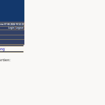
ime 07.08.2026 19:52:22
Login
Logout
artien: