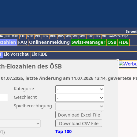
Servert
TA
JPN
MKD
LTU
NED
POL
POR
ROU
RUS
SRB
SVK
SWE
TUR
UKR
VIE
FontSize:11pt
ozahlen
FAQ
Onlineanmeldung
Swiss-Manager
ÖSB
FIDE
T
Elo Vorschau
Elo FIDE
ch-Elozahlen des ÖSB
 01.07.2026, letzte Änderung am 11.07.2026 13:14, gewertete P
Kategorie
Geschlecht
Spielberechtigung
Top 100
UT)