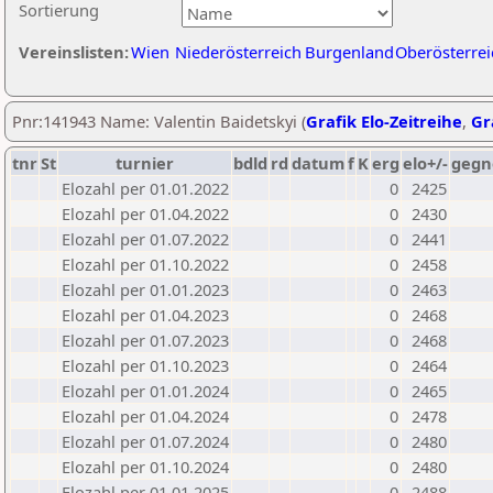
Sortierung
Vereinslisten:
Wien
Niederösterreich
Burgenland
Oberösterrei
Pnr:141943 Name: Valentin Baidetskyi (
Grafik Elo-Zeitreihe
,
Gr
tnr
St
turnier
bdld
rd
datum
f
K
erg
elo+/-
gegn
Elozahl per 01.01.2022
0
2425
Elozahl per 01.04.2022
0
2430
Elozahl per 01.07.2022
0
2441
Elozahl per 01.10.2022
0
2458
Elozahl per 01.01.2023
0
2463
Elozahl per 01.04.2023
0
2468
Elozahl per 01.07.2023
0
2468
Elozahl per 01.10.2023
0
2464
Elozahl per 01.01.2024
0
2465
Elozahl per 01.04.2024
0
2478
Elozahl per 01.07.2024
0
2480
Elozahl per 01.10.2024
0
2480
Elozahl per 01.01.2025
0
2488