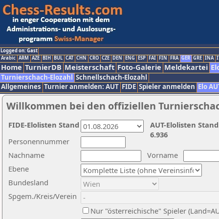
Logged on: Gast
Arabic
ARM
AZE
BIH
BUL
CAT
CHN
CRO
CZE
DEN
ENG
ESP
FAI
FIN
FRA
GER
GRE
INA
I
Home
TurnierDB
Meisterschaft
Foto-Galerie
Meldekartei
El
Turnierschach-Elozahl
Schnellschach-Elozahl
Allgemeines
Turnier anmelden: AUT
FIDE
Spieler anmelden
Elo AU
Willkommen bei den offiziellen Turnierscha
FIDE-Elolisten Stand
AUT-Elolisten Stand
6.936
Personennummer
Nachname
Vorname
Ebene
Bundesland
Spgem./Kreis/Verein
Nur "österreichische" Spieler (Land=A