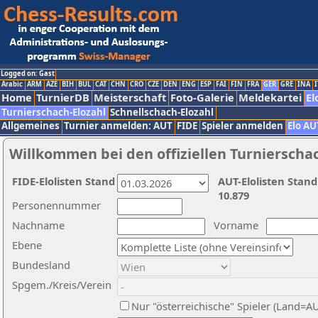
Logged on: Gast
Arabic
ARM
AZE
BIH
BUL
CAT
CHN
CRO
CZE
DEN
ENG
ESP
FAI
FIN
FRA
GER
GRE
INA
I
Home
TurnierDB
Meisterschaft
Foto-Galerie
Meldekartei
El
Turnierschach-Elozahl
Schnellschach-Elozahl
Allgemeines
Turnier anmelden: AUT
FIDE
Spieler anmelden
Elo AU
Willkommen bei den offiziellen Turnierscha
FIDE-Elolisten Stand
AUT-Elolisten Stand
10.879
Personennummer
Nachname
Vorname
Ebene
Bundesland
Spgem./Kreis/Verein
Nur "österreichische" Spieler (Land=A