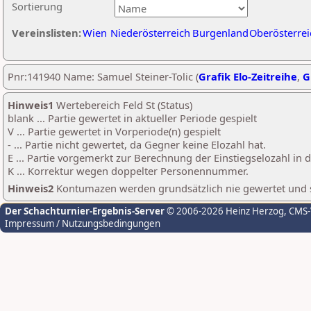
Sortierung
Vereinslisten:
Wien
Niederösterreich
Burgenland
Oberösterrei
Pnr:141940 Name: Samuel Steiner-Tolic (
Grafik Elo-Zeitreihe
,
G
Hinweis1
Wertebereich Feld St (Status)
blank ... Partie gewertet in aktueller Periode gespielt
V ... Partie gewertet in Vorperiode(n) gespielt
- ... Partie nicht gewertet, da Gegner keine Elozahl hat.
E ... Partie vorgemerkt zur Berechnung der Einstiegselozahl in
K ... Korrektur wegen doppelter Personennummer.
Hinweis2
Kontumazen werden grundsätzlich nie gewertet und sin
Der Schachturnier-Ergebnis-Server
© 2006-2026 Heinz Herzog
, CMS
Impressum / Nutzungsbedingungen