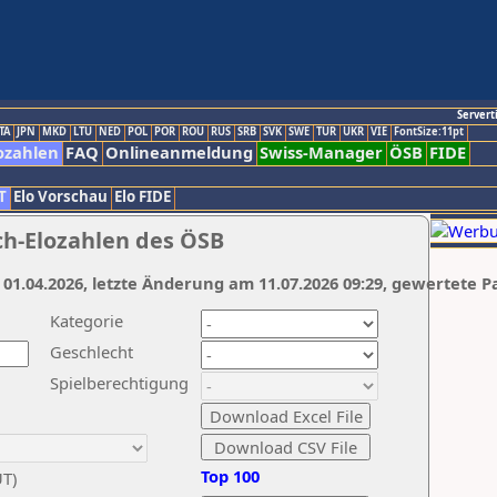
Servert
TA
JPN
MKD
LTU
NED
POL
POR
ROU
RUS
SRB
SVK
SWE
TUR
UKR
VIE
FontSize:11pt
ozahlen
FAQ
Onlineanmeldung
Swiss-Manager
ÖSB
FIDE
T
Elo Vorschau
Elo FIDE
ch-Elozahlen des ÖSB
 01.04.2026, letzte Änderung am 11.07.2026 09:29, gewertete P
Kategorie
Geschlecht
Spielberechtigung
Top 100
UT)