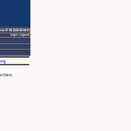
ime 07.08.2026 00:08:01
Login
Logout
artien: