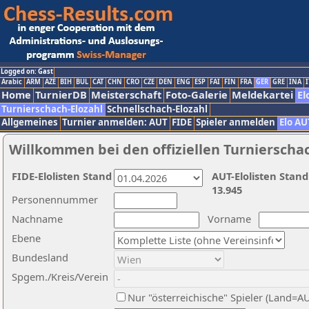
Logged on: Gast
Arabic
ARM
AZE
BIH
BUL
CAT
CHN
CRO
CZE
DEN
ENG
ESP
FAI
FIN
FRA
GER
GRE
INA
I
Home
TurnierDB
Meisterschaft
Foto-Galerie
Meldekartei
El
Turnierschach-Elozahl
Schnellschach-Elozahl
Allgemeines
Turnier anmelden: AUT
FIDE
Spieler anmelden
Elo AU
Willkommen bei den offiziellen Turnierscha
FIDE-Elolisten Stand
AUT-Elolisten Stand
13.945
Personennummer
Nachname
Vorname
Ebene
Bundesland
Spgem./Kreis/Verein
Nur "österreichische" Spieler (Land=A