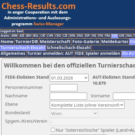
Logged on: Gast
Arabic
ARM
AZE
BIH
BUL
CAT
CHN
CRO
CZE
DEN
ENG
ESP
FAI
FIN
FRA
GER
GRE
INA
I
Home
TurnierDB
Meisterschaft
Foto-Galerie
Meldekartei
El
Turnierschach-Elozahl
Schnellschach-Elozahl
Allgemeines
Turnier anmelden: AUT
FIDE
Spieler anmelden
Elo AU
Willkommen bei den offiziellen Turnierscha
FIDE-Elolisten Stand
AUT-Elolisten Stand
10.879
Personennummer
Nachname
Vorname
Ebene
Bundesland
Spgem./Kreis/Verein
Nur "österreichische" Spieler (Land=A