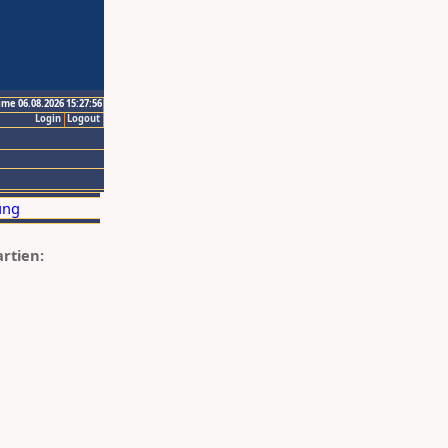
ime 06.08.2026 15:27:56
Login
Logout
artien: