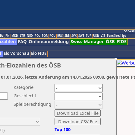
Servert
TA
JPN
MKD
LTU
NED
POL
POR
ROU
RUS
SRB
SVK
SWE
TUR
UKR
VIE
FontSize:11pt
ozahlen
FAQ
Onlineanmeldung
Swiss-Manager
ÖSB
FIDE
T
Elo Vorschau
Elo FIDE
ch-Elozahlen des ÖSB
 01.01.2026, letzte Änderung am 14.01.2026 09:08, gewertete P
Kategorie
Geschlecht
Spielberechtigung
Top 100
UT)