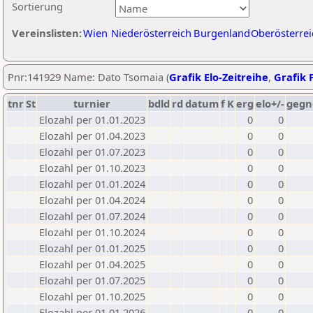
Sortierung
Vereinslisten:
Wien
Niederösterreich
Burgenland
Oberösterrei
Pnr:141929 Name: Dato Tsomaia (
Grafik Elo-Zeitreihe
,
Grafik P
tnr
St
turnier
bdld
rd
datum
f
K
erg
elo+/-
gegn
Elozahl per 01.01.2023
0
0
Elozahl per 01.04.2023
0
0
Elozahl per 01.07.2023
0
0
Elozahl per 01.10.2023
0
0
Elozahl per 01.01.2024
0
0
Elozahl per 01.04.2024
0
0
Elozahl per 01.07.2024
0
0
Elozahl per 01.10.2024
0
0
Elozahl per 01.01.2025
0
0
Elozahl per 01.04.2025
0
0
Elozahl per 01.07.2025
0
0
Elozahl per 01.10.2025
0
0
Elozahl per 01.01.2026
0
0