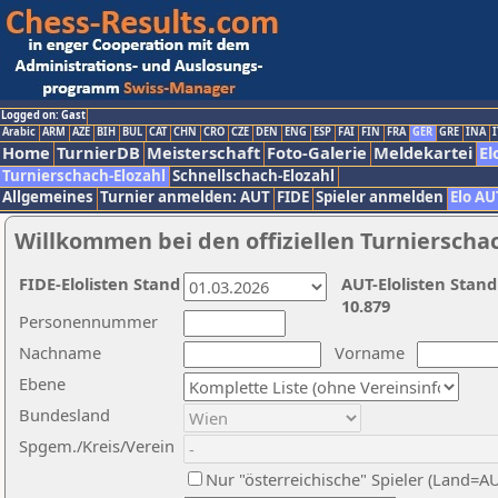
Logged on: Gast
Arabic
ARM
AZE
BIH
BUL
CAT
CHN
CRO
CZE
DEN
ENG
ESP
FAI
FIN
FRA
GER
GRE
INA
I
Home
TurnierDB
Meisterschaft
Foto-Galerie
Meldekartei
El
Turnierschach-Elozahl
Schnellschach-Elozahl
Allgemeines
Turnier anmelden: AUT
FIDE
Spieler anmelden
Elo AU
Willkommen bei den offiziellen Turnierscha
FIDE-Elolisten Stand
AUT-Elolisten Stand
10.879
Personennummer
Nachname
Vorname
Ebene
Bundesland
Spgem./Kreis/Verein
Nur "österreichische" Spieler (Land=A