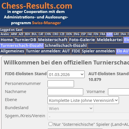
Logged on: Gast
Arabic
ARM
AZE
BIH
BUL
CAT
CHN
CRO
CZE
DEN
ENG
ESP
FAI
FIN
FRA
GER
GRE
INA
I
Home
TurnierDB
Meisterschaft
Foto-Galerie
Meldekartei
El
Turnierschach-Elozahl
Schnellschach-Elozahl
Allgemeines
Turnier anmelden: AUT
FIDE
Spieler anmelden
Elo AU
Willkommen bei den offiziellen Turnierscha
FIDE-Elolisten Stand
AUT-Elolisten Stand
10.879
Personennummer
Nachname
Vorname
Ebene
Bundesland
Spgem./Kreis/Verein
Nur "österreichische" Spieler (Land=A