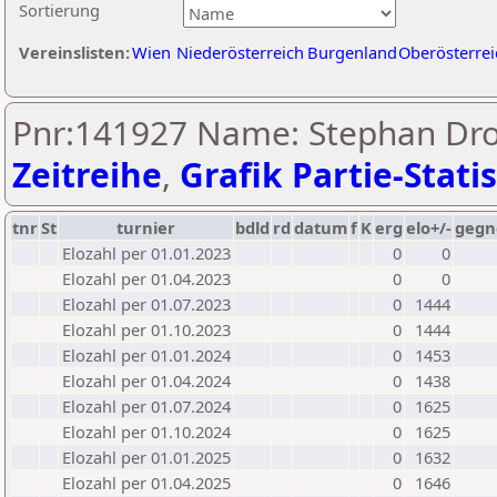
Sortierung
Vereinslisten:
Wien
Niederösterreich
Burgenland
Oberösterrei
Pnr:141927 Name: Stephan Drof
Zeitreihe
,
Grafik Partie-Statis
tnr
St
turnier
bdld
rd
datum
f
K
erg
elo+/-
gegn
Elozahl per 01.01.2023
0
0
Elozahl per 01.04.2023
0
0
Elozahl per 01.07.2023
0
1444
Elozahl per 01.10.2023
0
1444
Elozahl per 01.01.2024
0
1453
Elozahl per 01.04.2024
0
1438
Elozahl per 01.07.2024
0
1625
Elozahl per 01.10.2024
0
1625
Elozahl per 01.01.2025
0
1632
Elozahl per 01.04.2025
0
1646