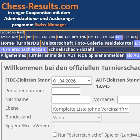
Logged on: Gast
Arabic
ARM
AZE
BIH
BUL
CAT
CHN
CRO
CZE
DEN
ENG
ESP
FAI
FIN
FRA
GER
GRE
INA
I
Home
TurnierDB
Meisterschaft
Foto-Galerie
Meldekartei
El
Turnierschach-Elozahl
Schnellschach-Elozahl
Allgemeines
Turnier anmelden: AUT
FIDE
Spieler anmelden
Elo AU
Willkommen bei den offiziellen Turnierscha
FIDE-Elolisten Stand
AUT-Elolisten Stand
13.945
Personennummer
Nachname
Vorname
Ebene
Bundesland
Spgem./Kreis/Verein
Nur "österreichische" Spieler (Land=A