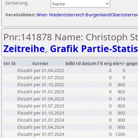
Sortierung
Vereinslisten:
Wien
Niederösterreich
Burgenland
Oberösterrei
Pnr:141878 Name: Christoph St
Zeitreihe
,
Grafik Partie-Statis
tnr
St
turnier
bdld
rd
datum
f
K
erg
elo+/-
gegn
Elozahl per 01.04.2022
0
0
Elozahl per 01.07.2022
0
0
Elozahl per 01.10.2022
0
800
Elozahl per 01.01.2023
0
803
Elozahl per 01.04.2023
0
814
Elozahl per 01.07.2023
0
803
Elozahl per 01.10.2023
0
803
Elozahl per 01.01.2024
0
800
Elozahl per 01.04.2024
0
800
Elozahl per 01.07.2024
0
1200