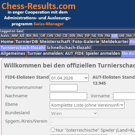
Logged on: Gast
Arabic
ARM
AZE
BIH
BUL
CAT
CHN
CRO
CZE
DEN
ENG
ESP
FAI
FIN
FRA
GER
GRE
INA
I
Home
TurnierDB
Meisterschaft
Foto-Galerie
Meldekartei
El
Turnierschach-Elozahl
Schnellschach-Elozahl
Allgemeines
Turnier anmelden: AUT
FIDE
Spieler anmelden
Elo AU
Willkommen bei den offiziellen Turnierscha
FIDE-Elolisten Stand
AUT-Elolisten Stand
13.945
Personennummer
Nachname
Vorname
Ebene
Bundesland
Spgem./Kreis/Verein
Nur "österreichische" Spieler (Land=A