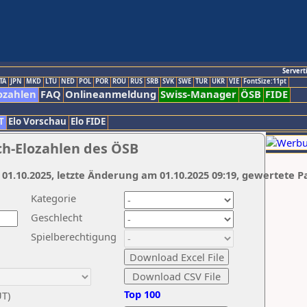
Servert
TA
JPN
MKD
LTU
NED
POL
POR
ROU
RUS
SRB
SVK
SWE
TUR
UKR
VIE
FontSize:11pt
ozahlen
FAQ
Onlineanmeldung
Swiss-Manager
ÖSB
FIDE
T
Elo Vorschau
Elo FIDE
ch-Elozahlen des ÖSB
 01.10.2025, letzte Änderung am 01.10.2025 09:19, gewertete P
Kategorie
Geschlecht
Spielberechtigung
Top 100
UT)