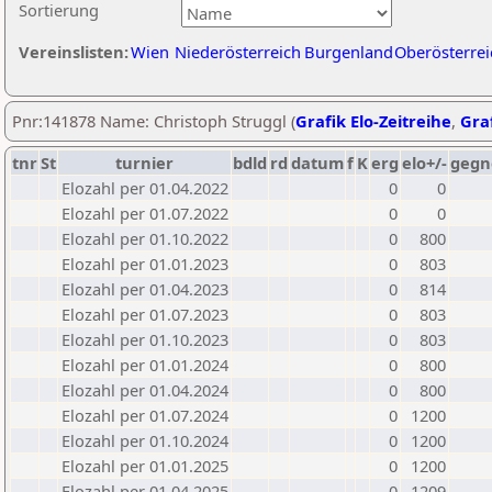
Sortierung
Vereinslisten:
Wien
Niederösterreich
Burgenland
Oberösterrei
Pnr:141878 Name: Christoph Struggl (
Grafik Elo-Zeitreihe
,
Graf
tnr
St
turnier
bdld
rd
datum
f
K
erg
elo+/-
gegn
Elozahl per 01.04.2022
0
0
Elozahl per 01.07.2022
0
0
Elozahl per 01.10.2022
0
800
Elozahl per 01.01.2023
0
803
Elozahl per 01.04.2023
0
814
Elozahl per 01.07.2023
0
803
Elozahl per 01.10.2023
0
803
Elozahl per 01.01.2024
0
800
Elozahl per 01.04.2024
0
800
Elozahl per 01.07.2024
0
1200
Elozahl per 01.10.2024
0
1200
Elozahl per 01.01.2025
0
1200
Elozahl per 01.04.2025
0
1209