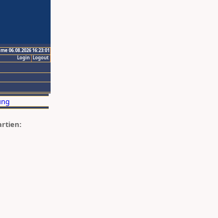
ime 06.08.2026 16:23:01
Login
Logout
artien: