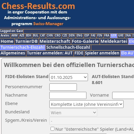
Logged on: Gast
Arabic
ARM
AZE
BIH
BUL
CAT
CHN
CRO
CZE
DEN
ENG
ESP
FAI
FIN
FRA
GER
GRE
INA
I
Home
TurnierDB
Meisterschaft
Foto-Galerie
Meldekartei
El
Turnierschach-Elozahl
Schnellschach-Elozahl
Allgemeines
Turnier anmelden: AUT
FIDE
Spieler anmelden
Elo AU
Willkommen bei den offiziellen Turnierscha
FIDE-Elolisten Stand
AUT-Elolisten Stand
8.601
Personennummer
Nachname
Vorname
Ebene
Bundesland
Spgem./Kreis/Verein
Nur "österreichische" Spieler (Land=A