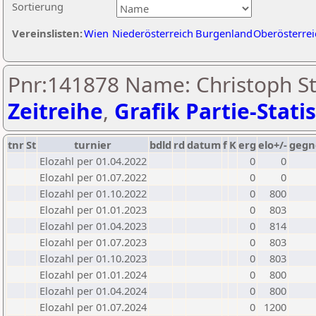
Sortierung
Vereinslisten:
Wien
Niederösterreich
Burgenland
Oberösterrei
Pnr:141878 Name: Christoph St
Zeitreihe
,
Grafik Partie-Statis
tnr
St
turnier
bdld
rd
datum
f
K
erg
elo+/-
gegn
Elozahl per 01.04.2022
0
0
Elozahl per 01.07.2022
0
0
Elozahl per 01.10.2022
0
800
Elozahl per 01.01.2023
0
803
Elozahl per 01.04.2023
0
814
Elozahl per 01.07.2023
0
803
Elozahl per 01.10.2023
0
803
Elozahl per 01.01.2024
0
800
Elozahl per 01.04.2024
0
800
Elozahl per 01.07.2024
0
1200