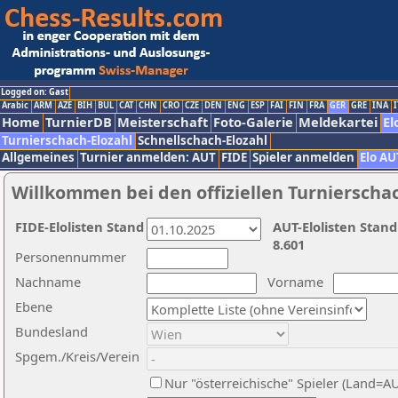
Logged on: Gast
Arabic
ARM
AZE
BIH
BUL
CAT
CHN
CRO
CZE
DEN
ENG
ESP
FAI
FIN
FRA
GER
GRE
INA
I
Home
TurnierDB
Meisterschaft
Foto-Galerie
Meldekartei
El
Turnierschach-Elozahl
Schnellschach-Elozahl
Allgemeines
Turnier anmelden: AUT
FIDE
Spieler anmelden
Elo AU
Willkommen bei den offiziellen Turnierscha
FIDE-Elolisten Stand
AUT-Elolisten Stand
8.601
Personennummer
Nachname
Vorname
Ebene
Bundesland
Spgem./Kreis/Verein
Nur "österreichische" Spieler (Land=A