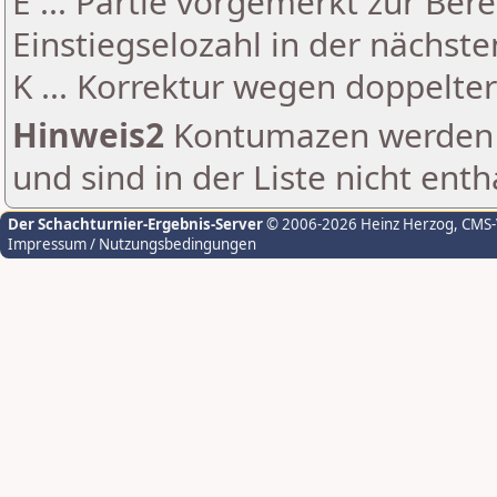
E ... Partie vorgemerkt zur Be
Einstiegselozahl in der nächst
K ... Korrektur wegen doppelt
Hinweis2
Kontumazen werden g
und sind in der Liste nicht enth
Der Schachturnier-Ergebnis-Server
© 2006-2026 Heinz Herzog
, CMS
Impressum / Nutzungsbedingungen