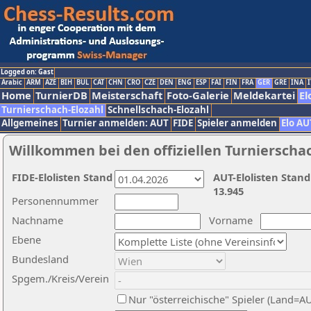
Logged on: Gast
Arabic
ARM
AZE
BIH
BUL
CAT
CHN
CRO
CZE
DEN
ENG
ESP
FAI
FIN
FRA
GER
GRE
INA
I
Home
TurnierDB
Meisterschaft
Foto-Galerie
Meldekartei
El
Turnierschach-Elozahl
Schnellschach-Elozahl
Allgemeines
Turnier anmelden: AUT
FIDE
Spieler anmelden
Elo AU
Willkommen bei den offiziellen Turnierscha
FIDE-Elolisten Stand
AUT-Elolisten Stand
13.945
Personennummer
Nachname
Vorname
Ebene
Bundesland
Spgem./Kreis/Verein
Nur "österreichische" Spieler (Land=A