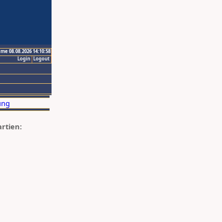
ime 08.08.2026 14:10:58
Login
Logout
artien: