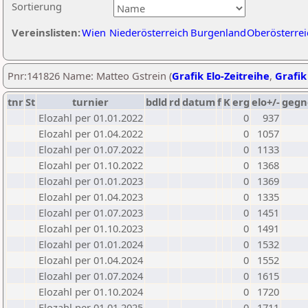
Sortierung
Vereinslisten:
Wien
Niederösterreich
Burgenland
Oberösterrei
Pnr:141826 Name: Matteo Gstrein (
Grafik Elo-Zeitreihe
,
Grafik
tnr
St
turnier
bdld
rd
datum
f
K
erg
elo+/-
gegn
Elozahl per 01.01.2022
0
937
Elozahl per 01.04.2022
0
1057
Elozahl per 01.07.2022
0
1133
Elozahl per 01.10.2022
0
1368
Elozahl per 01.01.2023
0
1369
Elozahl per 01.04.2023
0
1335
Elozahl per 01.07.2023
0
1451
Elozahl per 01.10.2023
0
1491
Elozahl per 01.01.2024
0
1532
Elozahl per 01.04.2024
0
1552
Elozahl per 01.07.2024
0
1615
Elozahl per 01.10.2024
0
1720
Elozahl per 01.01.2025
0
1711