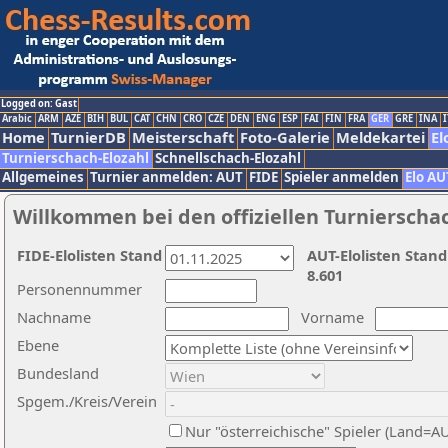
Logged on: Gast
Arabic
ARM
AZE
BIH
BUL
CAT
CHN
CRO
CZE
DEN
ENG
ESP
FAI
FIN
FRA
GER
GRE
INA
I
Home
TurnierDB
Meisterschaft
Foto-Galerie
Meldekartei
El
Turnierschach-Elozahl
Schnellschach-Elozahl
Allgemeines
Turnier anmelden: AUT
FIDE
Spieler anmelden
Elo AU
Willkommen bei den offiziellen Turnierscha
FIDE-Elolisten Stand
AUT-Elolisten Stand
8.601
Personennummer
Nachname
Vorname
Ebene
Bundesland
Spgem./Kreis/Verein
Nur "österreichische" Spieler (Land=A