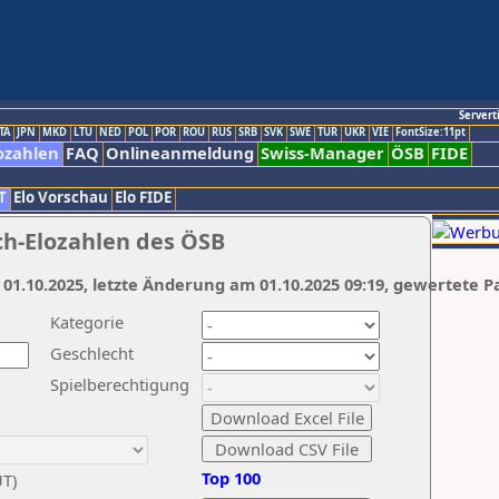
Servert
TA
JPN
MKD
LTU
NED
POL
POR
ROU
RUS
SRB
SVK
SWE
TUR
UKR
VIE
FontSize:11pt
ozahlen
FAQ
Onlineanmeldung
Swiss-Manager
ÖSB
FIDE
T
Elo Vorschau
Elo FIDE
ch-Elozahlen des ÖSB
 01.10.2025, letzte Änderung am 01.10.2025 09:19, gewertete P
Kategorie
Geschlecht
Spielberechtigung
Top 100
UT)