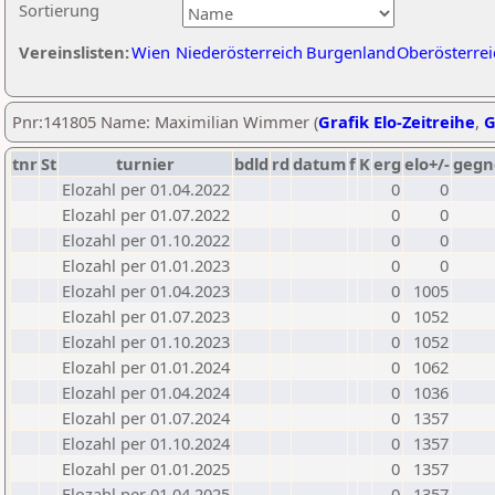
Sortierung
Vereinslisten:
Wien
Niederösterreich
Burgenland
Oberösterrei
Pnr:141805 Name: Maximilian Wimmer (
Grafik Elo-Zeitreihe
,
G
tnr
St
turnier
bdld
rd
datum
f
K
erg
elo+/-
gegn
Elozahl per 01.04.2022
0
0
Elozahl per 01.07.2022
0
0
Elozahl per 01.10.2022
0
0
Elozahl per 01.01.2023
0
0
Elozahl per 01.04.2023
0
1005
Elozahl per 01.07.2023
0
1052
Elozahl per 01.10.2023
0
1052
Elozahl per 01.01.2024
0
1062
Elozahl per 01.04.2024
0
1036
Elozahl per 01.07.2024
0
1357
Elozahl per 01.10.2024
0
1357
Elozahl per 01.01.2025
0
1357
Elozahl per 01.04.2025
0
1357