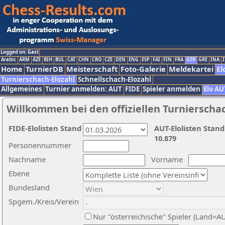
Logged on: Gast
Arabic
ARM
AZE
BIH
BUL
CAT
CHN
CRO
CZE
DEN
ENG
ESP
FAI
FIN
FRA
GER
GRE
INA
I
Home
TurnierDB
Meisterschaft
Foto-Galerie
Meldekartei
El
Turnierschach-Elozahl
Schnellschach-Elozahl
Allgemeines
Turnier anmelden: AUT
FIDE
Spieler anmelden
Elo AU
Willkommen bei den offiziellen Turnierscha
FIDE-Elolisten Stand
AUT-Elolisten Stand
10.879
Personennummer
Nachname
Vorname
Ebene
Bundesland
Spgem./Kreis/Verein
Nur "österreichische" Spieler (Land=A