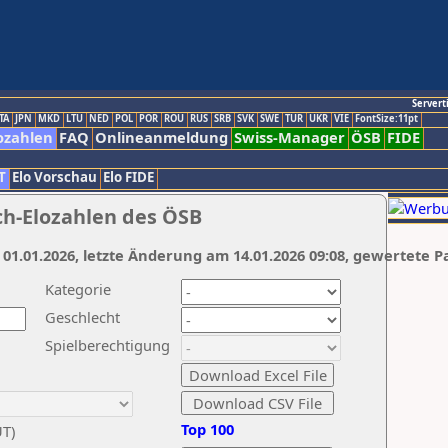
Servert
TA
JPN
MKD
LTU
NED
POL
POR
ROU
RUS
SRB
SVK
SWE
TUR
UKR
VIE
FontSize:11pt
ozahlen
FAQ
Onlineanmeldung
Swiss-Manager
ÖSB
FIDE
T
Elo Vorschau
Elo FIDE
ch-Elozahlen des ÖSB
 01.01.2026, letzte Änderung am 14.01.2026 09:08, gewertete P
Kategorie
Geschlecht
Spielberechtigung
Top 100
UT)