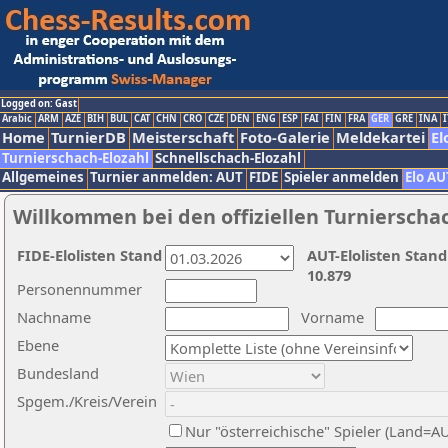
Logged on: Gast
Arabic
ARM
AZE
BIH
BUL
CAT
CHN
CRO
CZE
DEN
ENG
ESP
FAI
FIN
FRA
GER
GRE
INA
I
Home
TurnierDB
Meisterschaft
Foto-Galerie
Meldekartei
El
Turnierschach-Elozahl
Schnellschach-Elozahl
Allgemeines
Turnier anmelden: AUT
FIDE
Spieler anmelden
Elo AU
Willkommen bei den offiziellen Turnierscha
FIDE-Elolisten Stand
AUT-Elolisten Stand
10.879
Personennummer
Nachname
Vorname
Ebene
Bundesland
Spgem./Kreis/Verein
Nur "österreichische" Spieler (Land=A