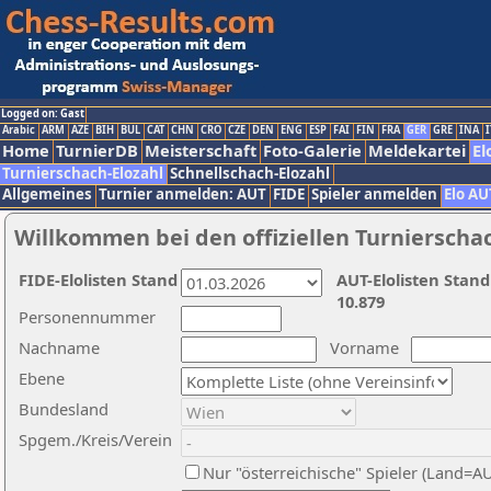
Logged on: Gast
Arabic
ARM
AZE
BIH
BUL
CAT
CHN
CRO
CZE
DEN
ENG
ESP
FAI
FIN
FRA
GER
GRE
INA
I
Home
TurnierDB
Meisterschaft
Foto-Galerie
Meldekartei
El
Turnierschach-Elozahl
Schnellschach-Elozahl
Allgemeines
Turnier anmelden: AUT
FIDE
Spieler anmelden
Elo AU
Willkommen bei den offiziellen Turnierscha
FIDE-Elolisten Stand
AUT-Elolisten Stand
10.879
Personennummer
Nachname
Vorname
Ebene
Bundesland
Spgem./Kreis/Verein
Nur "österreichische" Spieler (Land=A