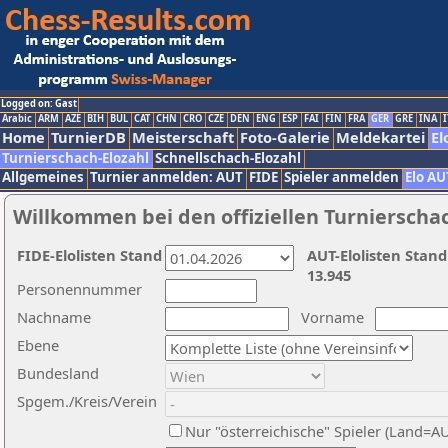
Logged on: Gast
Arabic
ARM
AZE
BIH
BUL
CAT
CHN
CRO
CZE
DEN
ENG
ESP
FAI
FIN
FRA
GER
GRE
INA
I
Home
TurnierDB
Meisterschaft
Foto-Galerie
Meldekartei
El
Turnierschach-Elozahl
Schnellschach-Elozahl
Allgemeines
Turnier anmelden: AUT
FIDE
Spieler anmelden
Elo AU
Willkommen bei den offiziellen Turnierscha
FIDE-Elolisten Stand
AUT-Elolisten Stand
13.945
Personennummer
Nachname
Vorname
Ebene
Bundesland
Spgem./Kreis/Verein
Nur "österreichische" Spieler (Land=A