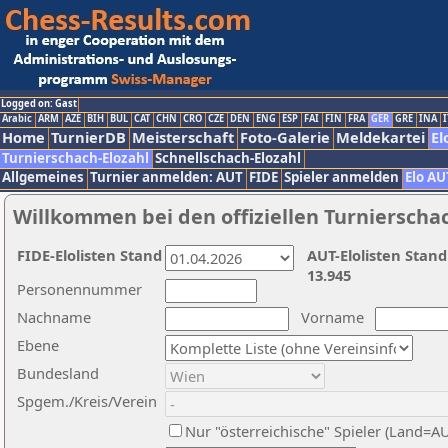
Logged on: Gast
Arabic
ARM
AZE
BIH
BUL
CAT
CHN
CRO
CZE
DEN
ENG
ESP
FAI
FIN
FRA
GER
GRE
INA
I
Home
TurnierDB
Meisterschaft
Foto-Galerie
Meldekartei
El
Turnierschach-Elozahl
Schnellschach-Elozahl
Allgemeines
Turnier anmelden: AUT
FIDE
Spieler anmelden
Elo AU
Willkommen bei den offiziellen Turnierscha
FIDE-Elolisten Stand
AUT-Elolisten Stand
13.945
Personennummer
Nachname
Vorname
Ebene
Bundesland
Spgem./Kreis/Verein
Nur "österreichische" Spieler (Land=A