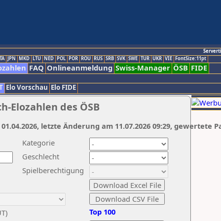
Servert
TA
JPN
MKD
LTU
NED
POL
POR
ROU
RUS
SRB
SVK
SWE
TUR
UKR
VIE
FontSize:11pt
ozahlen
FAQ
Onlineanmeldung
Swiss-Manager
ÖSB
FIDE
T
Elo Vorschau
Elo FIDE
ch-Elozahlen des ÖSB
 01.04.2026, letzte Änderung am 11.07.2026 09:29, gewertete P
Kategorie
Geschlecht
Spielberechtigung
Top 100
UT)