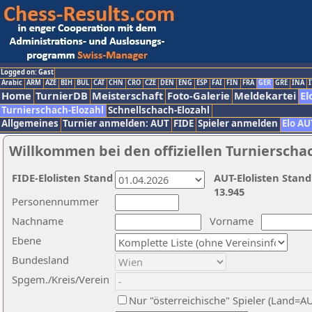
Logged on: Gast
Arabic
ARM
AZE
BIH
BUL
CAT
CHN
CRO
CZE
DEN
ENG
ESP
FAI
FIN
FRA
GER
GRE
INA
I
Home
TurnierDB
Meisterschaft
Foto-Galerie
Meldekartei
El
Turnierschach-Elozahl
Schnellschach-Elozahl
Allgemeines
Turnier anmelden: AUT
FIDE
Spieler anmelden
Elo AU
Willkommen bei den offiziellen Turnierscha
FIDE-Elolisten Stand
AUT-Elolisten Stand
13.945
Personennummer
Nachname
Vorname
Ebene
Bundesland
Spgem./Kreis/Verein
Nur "österreichische" Spieler (Land=A