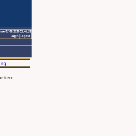
ime 07.08.2026 23:46:32
Login
Logout
artien: