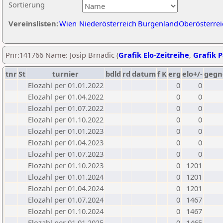
Sortierung
Vereinslisten:
Wien
Niederösterreich
Burgenland
Oberösterrei
Pnr:141766 Name: Josip Brnadic (
Grafik Elo-Zeitreihe
,
Grafik P
tnr
St
turnier
bdld
rd
datum
f
K
erg
elo+/-
gegn
Elozahl per 01.01.2022
0
0
Elozahl per 01.04.2022
0
0
Elozahl per 01.07.2022
0
0
Elozahl per 01.10.2022
0
0
Elozahl per 01.01.2023
0
0
Elozahl per 01.04.2023
0
0
Elozahl per 01.07.2023
0
0
Elozahl per 01.10.2023
0
1201
Elozahl per 01.01.2024
0
1201
Elozahl per 01.04.2024
0
1201
Elozahl per 01.07.2024
0
1467
Elozahl per 01.10.2024
0
1467
Elozahl per 01.01.2025
0
1465