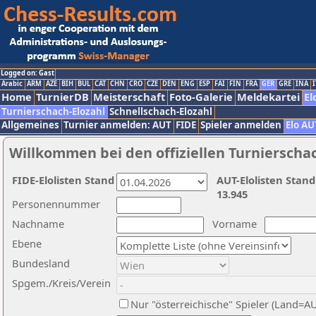
Logged on: Gast
Arabic
ARM
AZE
BIH
BUL
CAT
CHN
CRO
CZE
DEN
ENG
ESP
FAI
FIN
FRA
GER
GRE
INA
I
Home
TurnierDB
Meisterschaft
Foto-Galerie
Meldekartei
El
Turnierschach-Elozahl
Schnellschach-Elozahl
Allgemeines
Turnier anmelden: AUT
FIDE
Spieler anmelden
Elo AU
Willkommen bei den offiziellen Turnierscha
FIDE-Elolisten Stand
AUT-Elolisten Stand
13.945
Personennummer
Nachname
Vorname
Ebene
Bundesland
Spgem./Kreis/Verein
Nur "österreichische" Spieler (Land=A