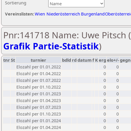
Sortierung
Vereinslisten:
Wien
Niederösterreich
Burgenland
Oberösterrei
Pnr:141718 Name: Uwe Pitsch (
Grafik Partie-Statistik
)
tnr
St
turnier
bdld
rd
datum
f
K
erg
elo+/-
gegn
Elozahl per 01.01.2022
0
0
Elozahl per 01.04.2022
0
0
Elozahl per 01.07.2022
0
0
Elozahl per 01.10.2022
0
0
Elozahl per 01.01.2023
0
0
Elozahl per 01.04.2023
0
0
Elozahl per 01.07.2023
0
0
Elozahl per 01.10.2023
0
0
Elozahl per 01.01.2024
0
0
Elozahl per 01.04.2024
0
0