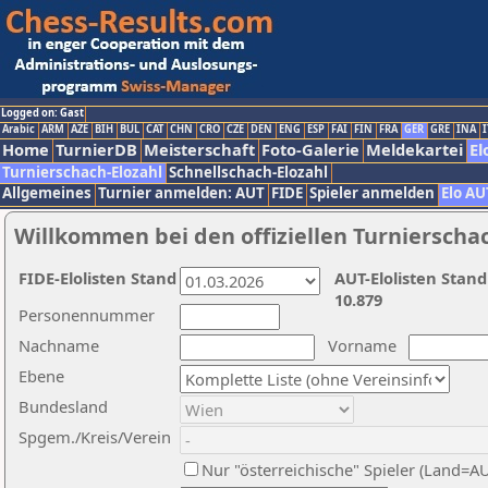
Logged on: Gast
Arabic
ARM
AZE
BIH
BUL
CAT
CHN
CRO
CZE
DEN
ENG
ESP
FAI
FIN
FRA
GER
GRE
INA
I
Home
TurnierDB
Meisterschaft
Foto-Galerie
Meldekartei
El
Turnierschach-Elozahl
Schnellschach-Elozahl
Allgemeines
Turnier anmelden: AUT
FIDE
Spieler anmelden
Elo AU
Willkommen bei den offiziellen Turnierscha
FIDE-Elolisten Stand
AUT-Elolisten Stand
10.879
Personennummer
Nachname
Vorname
Ebene
Bundesland
Spgem./Kreis/Verein
Nur "österreichische" Spieler (Land=A