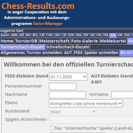
Logged on: Gast
Arabic
ARM
AZE
BIH
BUL
CAT
CHN
CRO
CZE
DEN
ENG
ESP
FAI
FIN
FRA
GER
GRE
INA
I
Home
TurnierDB
Meisterschaft
Foto-Galerie
Meldekartei
El
Turnierschach-Elozahl
Schnellschach-Elozahl
Allgemeines
Turnier anmelden: AUT
FIDE
Spieler anmelden
Elo AU
Willkommen bei den offiziellen Turnierscha
FIDE-Elolisten Stand
AUT-Elolisten Stand
8.601
Personennummer
Nachname
Vorname
Ebene
Bundesland
Spgem./Kreis/Verein
Nur "österreichische" Spieler (Land=A