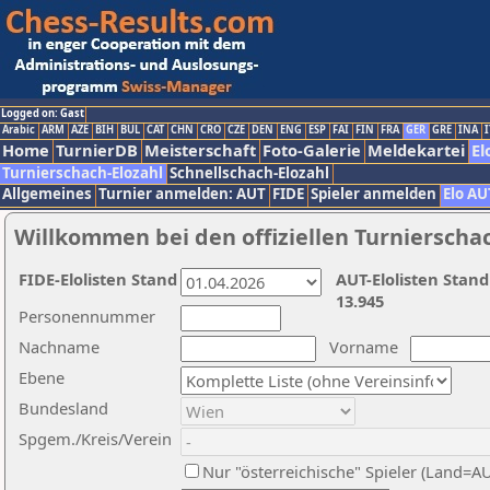
Logged on: Gast
Arabic
ARM
AZE
BIH
BUL
CAT
CHN
CRO
CZE
DEN
ENG
ESP
FAI
FIN
FRA
GER
GRE
INA
I
Home
TurnierDB
Meisterschaft
Foto-Galerie
Meldekartei
El
Turnierschach-Elozahl
Schnellschach-Elozahl
Allgemeines
Turnier anmelden: AUT
FIDE
Spieler anmelden
Elo AU
Willkommen bei den offiziellen Turnierscha
FIDE-Elolisten Stand
AUT-Elolisten Stand
13.945
Personennummer
Nachname
Vorname
Ebene
Bundesland
Spgem./Kreis/Verein
Nur "österreichische" Spieler (Land=A