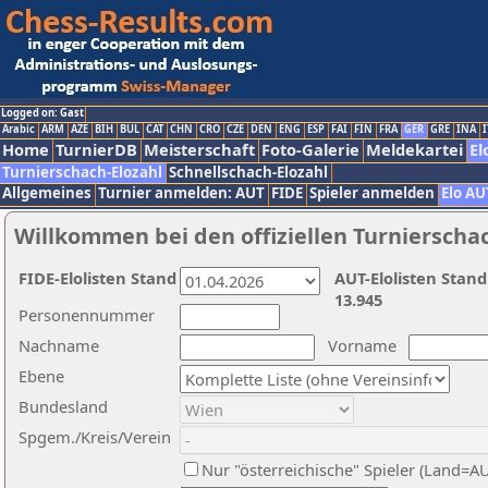
Logged on: Gast
Arabic
ARM
AZE
BIH
BUL
CAT
CHN
CRO
CZE
DEN
ENG
ESP
FAI
FIN
FRA
GER
GRE
INA
I
Home
TurnierDB
Meisterschaft
Foto-Galerie
Meldekartei
El
Turnierschach-Elozahl
Schnellschach-Elozahl
Allgemeines
Turnier anmelden: AUT
FIDE
Spieler anmelden
Elo AU
Willkommen bei den offiziellen Turnierscha
FIDE-Elolisten Stand
AUT-Elolisten Stand
13.945
Personennummer
Nachname
Vorname
Ebene
Bundesland
Spgem./Kreis/Verein
Nur "österreichische" Spieler (Land=A