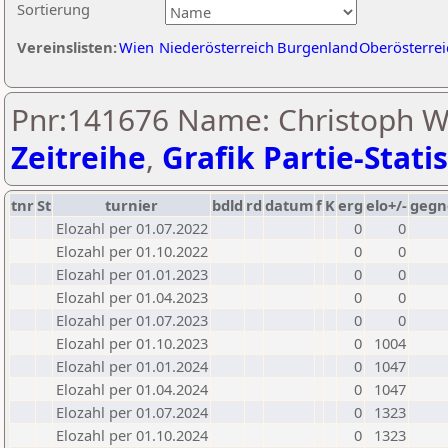
Sortierung
Vereinslisten:
Wien
Niederösterreich
Burgenland
Oberösterrei
Pnr:141676 Name: Christoph Wi
Zeitreihe
,
Grafik Partie-Statis
tnr
St
turnier
bdld
rd
datum
f
K
erg
elo+/-
gegn
Elozahl per 01.07.2022
0
0
Elozahl per 01.10.2022
0
0
Elozahl per 01.01.2023
0
0
Elozahl per 01.04.2023
0
0
Elozahl per 01.07.2023
0
0
Elozahl per 01.10.2023
0
1004
Elozahl per 01.01.2024
0
1047
Elozahl per 01.04.2024
0
1047
Elozahl per 01.07.2024
0
1323
Elozahl per 01.10.2024
0
1323