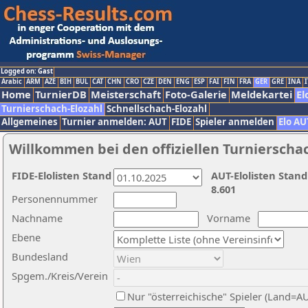
Logged on: Gast
Arabic
ARM
AZE
BIH
BUL
CAT
CHN
CRO
CZE
DEN
ENG
ESP
FAI
FIN
FRA
GER
GRE
INA
I
Home
TurnierDB
Meisterschaft
Foto-Galerie
Meldekartei
El
Turnierschach-Elozahl
Schnellschach-Elozahl
Allgemeines
Turnier anmelden: AUT
FIDE
Spieler anmelden
Elo AU
Willkommen bei den offiziellen Turnierscha
FIDE-Elolisten Stand
AUT-Elolisten Stand
8.601
Personennummer
Nachname
Vorname
Ebene
Bundesland
Spgem./Kreis/Verein
Nur "österreichische" Spieler (Land=A