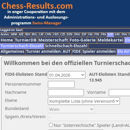
Logged on: Gast
Arabic
ARM
AZE
BIH
BUL
CAT
CHN
CRO
CZE
DEN
ENG
ESP
FAI
FIN
FRA
GER
GRE
INA
I
Home
TurnierDB
Meisterschaft
Foto-Galerie
Meldekartei
El
Turnierschach-Elozahl
Schnellschach-Elozahl
Allgemeines
Turnier anmelden: AUT
FIDE
Spieler anmelden
Elo AU
Willkommen bei den offiziellen Turnierscha
FIDE-Elolisten Stand
AUT-Elolisten Stand
13.945
Personennummer
Nachname
Vorname
Ebene
Bundesland
Spgem./Kreis/Verein
Nur "österreichische" Spieler (Land=A