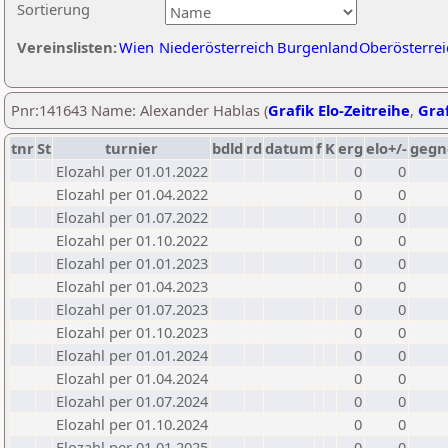
Sortierung
Vereinslisten:
Wien
Niederösterreich
Burgenland
Oberösterrei
Pnr:141643 Name: Alexander Hablas (
Grafik Elo-Zeitreihe
,
Graf
tnr
St
turnier
bdld
rd
datum
f
K
erg
elo+/-
gegn
Elozahl per 01.01.2022
0
0
Elozahl per 01.04.2022
0
0
Elozahl per 01.07.2022
0
0
Elozahl per 01.10.2022
0
0
Elozahl per 01.01.2023
0
0
Elozahl per 01.04.2023
0
0
Elozahl per 01.07.2023
0
0
Elozahl per 01.10.2023
0
0
Elozahl per 01.01.2024
0
0
Elozahl per 01.04.2024
0
0
Elozahl per 01.07.2024
0
0
Elozahl per 01.10.2024
0
0
Elozahl per 01.01.2025
0
0