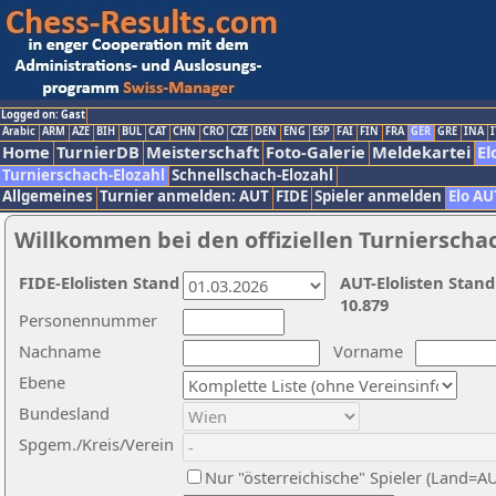
Logged on: Gast
Arabic
ARM
AZE
BIH
BUL
CAT
CHN
CRO
CZE
DEN
ENG
ESP
FAI
FIN
FRA
GER
GRE
INA
I
Home
TurnierDB
Meisterschaft
Foto-Galerie
Meldekartei
El
Turnierschach-Elozahl
Schnellschach-Elozahl
Allgemeines
Turnier anmelden: AUT
FIDE
Spieler anmelden
Elo AU
Willkommen bei den offiziellen Turnierscha
FIDE-Elolisten Stand
AUT-Elolisten Stand
10.879
Personennummer
Nachname
Vorname
Ebene
Bundesland
Spgem./Kreis/Verein
Nur "österreichische" Spieler (Land=A