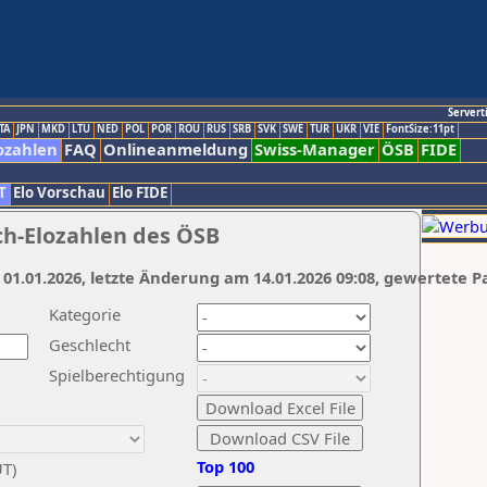
Servert
TA
JPN
MKD
LTU
NED
POL
POR
ROU
RUS
SRB
SVK
SWE
TUR
UKR
VIE
FontSize:11pt
ozahlen
FAQ
Onlineanmeldung
Swiss-Manager
ÖSB
FIDE
T
Elo Vorschau
Elo FIDE
ch-Elozahlen des ÖSB
 01.01.2026, letzte Änderung am 14.01.2026 09:08, gewertete P
Kategorie
Geschlecht
Spielberechtigung
Top 100
UT)