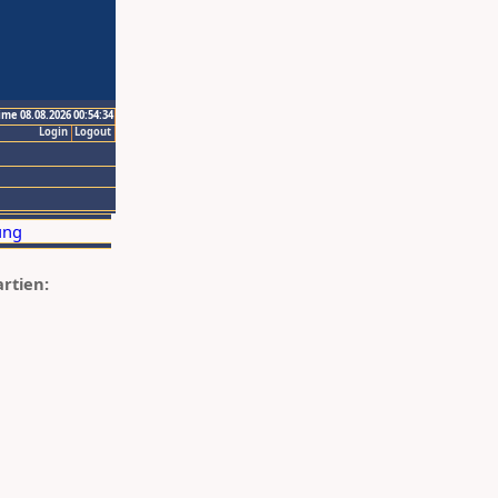
ime 08.08.2026 00:54:34
Login
Logout
artien: