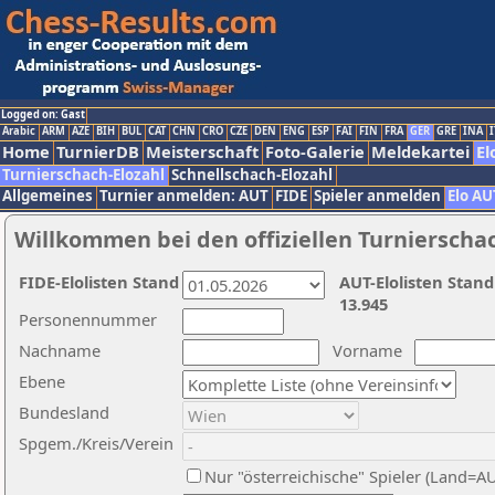
Logged on: Gast
Arabic
ARM
AZE
BIH
BUL
CAT
CHN
CRO
CZE
DEN
ENG
ESP
FAI
FIN
FRA
GER
GRE
INA
I
Home
TurnierDB
Meisterschaft
Foto-Galerie
Meldekartei
El
Turnierschach-Elozahl
Schnellschach-Elozahl
Allgemeines
Turnier anmelden: AUT
FIDE
Spieler anmelden
Elo AU
Willkommen bei den offiziellen Turnierscha
FIDE-Elolisten Stand
AUT-Elolisten Stand
13.945
Personennummer
Nachname
Vorname
Ebene
Bundesland
Spgem./Kreis/Verein
Nur "österreichische" Spieler (Land=A