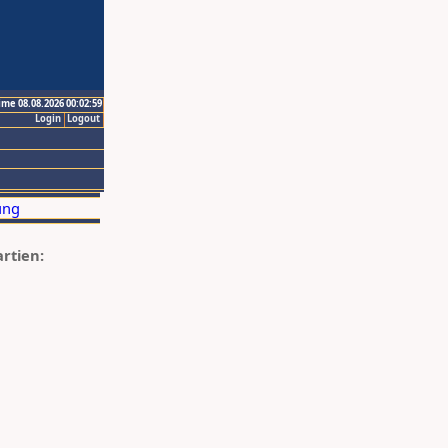
ime 08.08.2026 00:02:59
Login
Logout
artien: