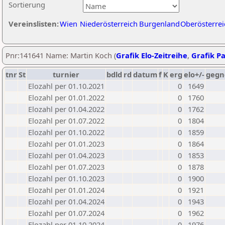
Sortierung
Vereinslisten:
Wien
Niederösterreich
Burgenland
Oberösterrei
Pnr:141641 Name: Martin Koch (
Grafik Elo-Zeitreihe
,
Grafik Pa
tnr
St
turnier
bdld
rd
datum
f
K
erg
elo+/-
gegn
Elozahl per 01.10.2021
0
1649
Elozahl per 01.01.2022
0
1760
Elozahl per 01.04.2022
0
1762
Elozahl per 01.07.2022
0
1804
Elozahl per 01.10.2022
0
1859
Elozahl per 01.01.2023
0
1864
Elozahl per 01.04.2023
0
1853
Elozahl per 01.07.2023
0
1878
Elozahl per 01.10.2023
0
1900
Elozahl per 01.01.2024
0
1921
Elozahl per 01.04.2024
0
1943
Elozahl per 01.07.2024
0
1962
Elozahl per 01.10.2024
0
1976