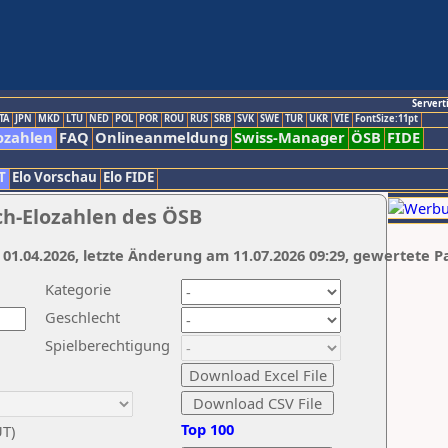
Servert
TA
JPN
MKD
LTU
NED
POL
POR
ROU
RUS
SRB
SVK
SWE
TUR
UKR
VIE
FontSize:11pt
ozahlen
FAQ
Onlineanmeldung
Swiss-Manager
ÖSB
FIDE
T
Elo Vorschau
Elo FIDE
ch-Elozahlen des ÖSB
 01.04.2026, letzte Änderung am 11.07.2026 09:29, gewertete P
Kategorie
Geschlecht
Spielberechtigung
Top 100
UT)