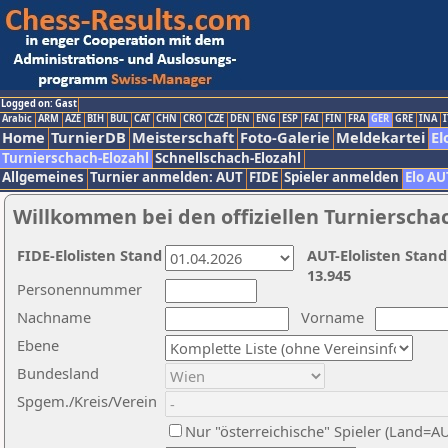
Logged on: Gast
Arabic
ARM
AZE
BIH
BUL
CAT
CHN
CRO
CZE
DEN
ENG
ESP
FAI
FIN
FRA
GER
GRE
INA
I
Home
TurnierDB
Meisterschaft
Foto-Galerie
Meldekartei
El
Turnierschach-Elozahl
Schnellschach-Elozahl
Allgemeines
Turnier anmelden: AUT
FIDE
Spieler anmelden
Elo AU
Willkommen bei den offiziellen Turnierscha
FIDE-Elolisten Stand
AUT-Elolisten Stand
13.945
Personennummer
Nachname
Vorname
Ebene
Bundesland
Spgem./Kreis/Verein
Nur "österreichische" Spieler (Land=A