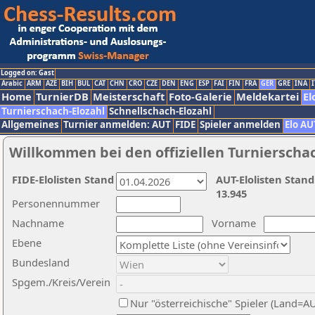
Logged on: Gast
Arabic
ARM
AZE
BIH
BUL
CAT
CHN
CRO
CZE
DEN
ENG
ESP
FAI
FIN
FRA
GER
GRE
INA
I
Home
TurnierDB
Meisterschaft
Foto-Galerie
Meldekartei
El
Turnierschach-Elozahl
Schnellschach-Elozahl
Allgemeines
Turnier anmelden: AUT
FIDE
Spieler anmelden
Elo AU
Willkommen bei den offiziellen Turnierscha
FIDE-Elolisten Stand
AUT-Elolisten Stand
13.945
Personennummer
Nachname
Vorname
Ebene
Bundesland
Spgem./Kreis/Verein
Nur "österreichische" Spieler (Land=A