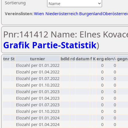
Sortierung
Vereinslisten:
Wien
Niederösterreich
Burgenland
Oberösterrei
Pnr:141412 Name: Elnes Kovace
Grafik Partie-Statistik
)
tnr
St
turnier
bdld
rd
datum
f
K
erg
elo+/-
gegn
Elozahl per 01.01.2022
0
0
Elozahl per 01.04.2022
0
0
Elozahl per 01.07.2022
0
0
Elozahl per 01.10.2022
0
0
Elozahl per 01.01.2023
0
0
Elozahl per 01.04.2023
0
0
Elozahl per 01.07.2023
0
0
Elozahl per 01.10.2023
0
0
Elozahl per 01.01.2024
0
0
Elozahl per 01.04.2024
0
0