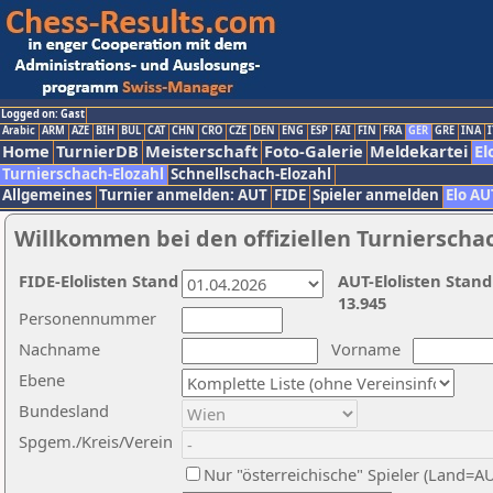
Logged on: Gast
Arabic
ARM
AZE
BIH
BUL
CAT
CHN
CRO
CZE
DEN
ENG
ESP
FAI
FIN
FRA
GER
GRE
INA
I
Home
TurnierDB
Meisterschaft
Foto-Galerie
Meldekartei
El
Turnierschach-Elozahl
Schnellschach-Elozahl
Allgemeines
Turnier anmelden: AUT
FIDE
Spieler anmelden
Elo AU
Willkommen bei den offiziellen Turnierscha
FIDE-Elolisten Stand
AUT-Elolisten Stand
13.945
Personennummer
Nachname
Vorname
Ebene
Bundesland
Spgem./Kreis/Verein
Nur "österreichische" Spieler (Land=A