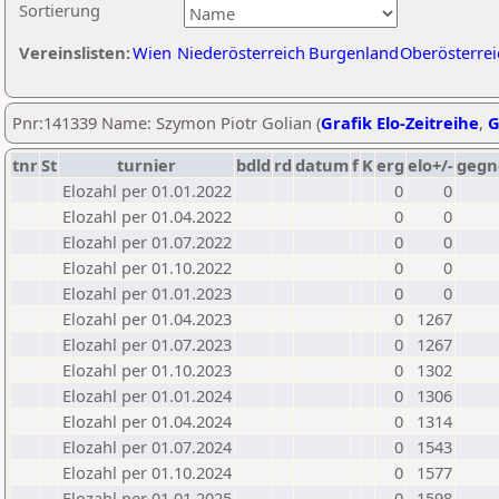
Sortierung
Vereinslisten:
Wien
Niederösterreich
Burgenland
Oberösterrei
Pnr:141339 Name: Szymon Piotr Golian (
Grafik Elo-Zeitreihe
,
G
tnr
St
turnier
bdld
rd
datum
f
K
erg
elo+/-
gegn
Elozahl per 01.01.2022
0
0
Elozahl per 01.04.2022
0
0
Elozahl per 01.07.2022
0
0
Elozahl per 01.10.2022
0
0
Elozahl per 01.01.2023
0
0
Elozahl per 01.04.2023
0
1267
Elozahl per 01.07.2023
0
1267
Elozahl per 01.10.2023
0
1302
Elozahl per 01.01.2024
0
1306
Elozahl per 01.04.2024
0
1314
Elozahl per 01.07.2024
0
1543
Elozahl per 01.10.2024
0
1577
Elozahl per 01.01.2025
0
1598