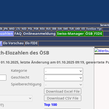
Servert
TA
JPN
MKD
LTU
NED
POL
POR
ROU
RUS
SRB
SVK
SWE
TUR
UKR
VIE
FontSize:11pt
ozahlen
FAQ
Onlineanmeldung
Swiss-Manager
ÖSB
FIDE
T
Elo Vorschau
Elo FIDE
ch-Elozahlen des ÖSB
 01.10.2025, letzte Änderung am 01.10.2025 09:19, gewertete P
Kategorie
Geschlecht
Spielberechtigung
Top 100
UT)