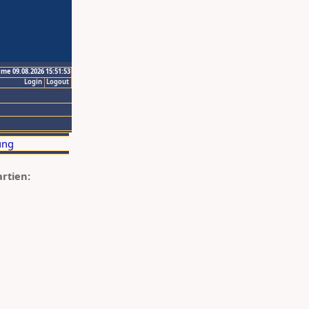
ime 09.08.2026 15:51:53
Login
Logout
artien: