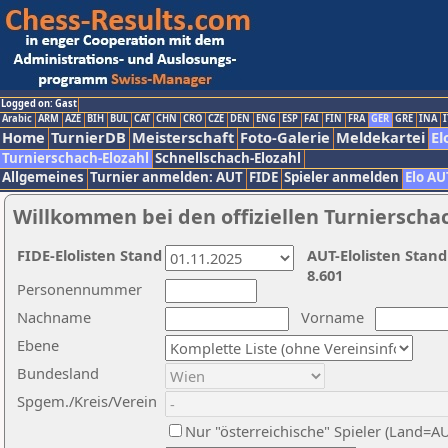
Logged on: Gast
Arabic
ARM
AZE
BIH
BUL
CAT
CHN
CRO
CZE
DEN
ENG
ESP
FAI
FIN
FRA
GER
GRE
INA
I
Home
TurnierDB
Meisterschaft
Foto-Galerie
Meldekartei
El
Turnierschach-Elozahl
Schnellschach-Elozahl
Allgemeines
Turnier anmelden: AUT
FIDE
Spieler anmelden
Elo AU
Willkommen bei den offiziellen Turnierscha
FIDE-Elolisten Stand
AUT-Elolisten Stand
8.601
Personennummer
Nachname
Vorname
Ebene
Bundesland
Spgem./Kreis/Verein
Nur "österreichische" Spieler (Land=A