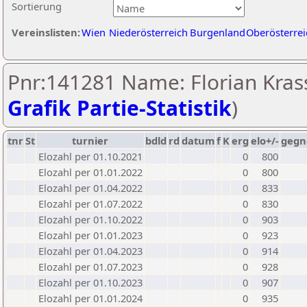
Sortierung
Vereinslisten:
Wien
Niederösterreich
Burgenland
Oberösterrei
Pnr:141281 Name: Florian Krass
Grafik Partie-Statistik
)
tnr
St
turnier
bdld
rd
datum
f
K
erg
elo+/-
gegn
Elozahl per 01.10.2021
0
800
Elozahl per 01.01.2022
0
800
Elozahl per 01.04.2022
0
833
Elozahl per 01.07.2022
0
830
Elozahl per 01.10.2022
0
903
Elozahl per 01.01.2023
0
923
Elozahl per 01.04.2023
0
914
Elozahl per 01.07.2023
0
928
Elozahl per 01.10.2023
0
907
Elozahl per 01.01.2024
0
935