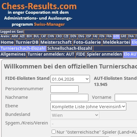
Logged on: Gast
Arabic
ARM
AZE
BIH
BUL
CAT
CHN
CRO
CZE
DEN
ENG
ESP
FAI
FIN
FRA
GER
GRE
INA
I
Home
TurnierDB
Meisterschaft
Foto-Galerie
Meldekartei
El
Turnierschach-Elozahl
Schnellschach-Elozahl
Allgemeines
Turnier anmelden: AUT
FIDE
Spieler anmelden
Elo AU
Willkommen bei den offiziellen Turnierscha
FIDE-Elolisten Stand
AUT-Elolisten Stand
13.945
Personennummer
Nachname
Vorname
Ebene
Bundesland
Spgem./Kreis/Verein
Nur "österreichische" Spieler (Land=A