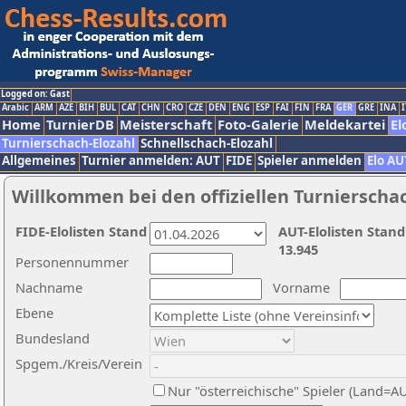
Logged on: Gast
Arabic
ARM
AZE
BIH
BUL
CAT
CHN
CRO
CZE
DEN
ENG
ESP
FAI
FIN
FRA
GER
GRE
INA
I
Home
TurnierDB
Meisterschaft
Foto-Galerie
Meldekartei
El
Turnierschach-Elozahl
Schnellschach-Elozahl
Allgemeines
Turnier anmelden: AUT
FIDE
Spieler anmelden
Elo AU
Willkommen bei den offiziellen Turnierscha
FIDE-Elolisten Stand
AUT-Elolisten Stand
13.945
Personennummer
Nachname
Vorname
Ebene
Bundesland
Spgem./Kreis/Verein
Nur "österreichische" Spieler (Land=A