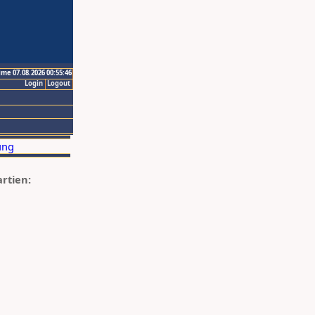
ime 07.08.2026 00:55:46
Login
Logout
artien: