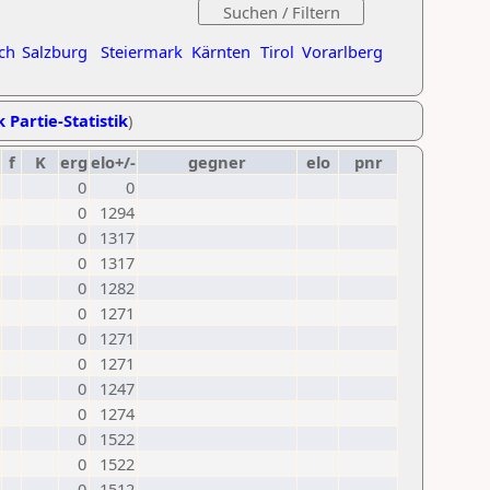
ch
Salzburg
Steiermark
Kärnten
Tirol
Vorarlberg
k Partie-Statistik
)
f
K
erg
elo+/-
gegner
elo
pnr
0
0
0
1294
0
1317
0
1317
0
1282
0
1271
0
1271
0
1271
0
1247
0
1274
0
1522
0
1522
0
1512