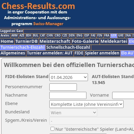
Logged on: Gast
Arabic
ARM
AZE
BIH
BUL
CAT
CHN
CRO
CZE
DEN
ENG
ESP
FAI
FIN
FRA
GER
GRE
INA
I
Home
TurnierDB
Meisterschaft
Foto-Galerie
Meldekartei
El
Turnierschach-Elozahl
Schnellschach-Elozahl
Allgemeines
Turnier anmelden: AUT
FIDE
Spieler anmelden
Elo AU
Willkommen bei den offiziellen Turnierscha
FIDE-Elolisten Stand
AUT-Elolisten Stand
13.945
Personennummer
Nachname
Vorname
Ebene
Bundesland
Spgem./Kreis/Verein
Nur "österreichische" Spieler (Land=A