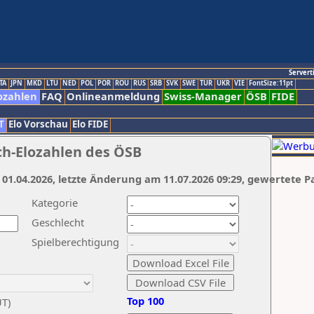
Servert
TA
JPN
MKD
LTU
NED
POL
POR
ROU
RUS
SRB
SVK
SWE
TUR
UKR
VIE
FontSize:11pt
ozahlen
FAQ
Onlineanmeldung
Swiss-Manager
ÖSB
FIDE
T
Elo Vorschau
Elo FIDE
ch-Elozahlen des ÖSB
 01.04.2026, letzte Änderung am 11.07.2026 09:29, gewertete P
Kategorie
Geschlecht
Spielberechtigung
Top 100
UT)