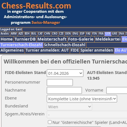
Logged on: Gast
Arabic
ARM
AZE
BIH
BUL
CAT
CHN
CRO
CZE
DEN
ENG
ESP
FAI
FIN
FRA
GER
GRE
INA
I
Home
TurnierDB
Meisterschaft
Foto-Galerie
Meldekartei
El
Turnierschach-Elozahl
Schnellschach-Elozahl
Allgemeines
Turnier anmelden: AUT
FIDE
Spieler anmelden
Elo AU
Willkommen bei den offiziellen Turnierscha
FIDE-Elolisten Stand
AUT-Elolisten Stand
13.945
Personennummer
Nachname
Vorname
Ebene
Bundesland
Spgem./Kreis/Verein
Nur "österreichische" Spieler (Land=A