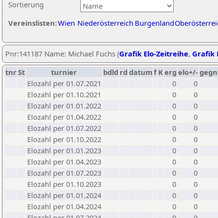
Sortierung
Vereinslisten:
Wien
Niederösterreich
Burgenland
Oberösterrei
Pnr:141187 Name: Michael Fuchs (
Grafik Elo-Zeitreihe
,
Grafik 
tnr
St
turnier
bdld
rd
datum
f
K
erg
elo+/-
gegn
Elozahl per 01.07.2021
0
0
Elozahl per 01.10.2021
0
0
Elozahl per 01.01.2022
0
0
Elozahl per 01.04.2022
0
0
Elozahl per 01.07.2022
0
0
Elozahl per 01.10.2022
0
0
Elozahl per 01.01.2023
0
0
Elozahl per 01.04.2023
0
0
Elozahl per 01.07.2023
0
0
Elozahl per 01.10.2023
0
0
Elozahl per 01.01.2024
0
0
Elozahl per 01.04.2024
0
0
Elozahl per 01.07.2024
0
0