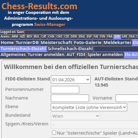
Logged on: Gast
Arabic
ARM
AZE
BIH
BUL
CAT
CHN
CRO
CZE
DEN
ENG
ESP
FAI
FIN
FRA
GER
GRE
INA
I
Home
TurnierDB
Meisterschaft
Foto-Galerie
Meldekartei
El
Turnierschach-Elozahl
Schnellschach-Elozahl
Allgemeines
Turnier anmelden: AUT
FIDE
Spieler anmelden
Elo AU
Willkommen bei den offiziellen Turnierscha
FIDE-Elolisten Stand
AUT-Elolisten Stand
13.945
Personennummer
Nachname
Vorname
Ebene
Bundesland
Spgem./Kreis/Verein
Nur "österreichische" Spieler (Land=A