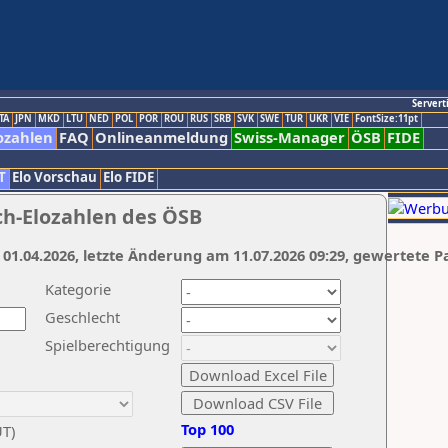
Servert
TA
JPN
MKD
LTU
NED
POL
POR
ROU
RUS
SRB
SVK
SWE
TUR
UKR
VIE
FontSize:11pt
ozahlen
FAQ
Onlineanmeldung
Swiss-Manager
ÖSB
FIDE
T
Elo Vorschau
Elo FIDE
ch-Elozahlen des ÖSB
 01.04.2026, letzte Änderung am 11.07.2026 09:29, gewertete P
Kategorie
Geschlecht
Spielberechtigung
Top 100
UT)