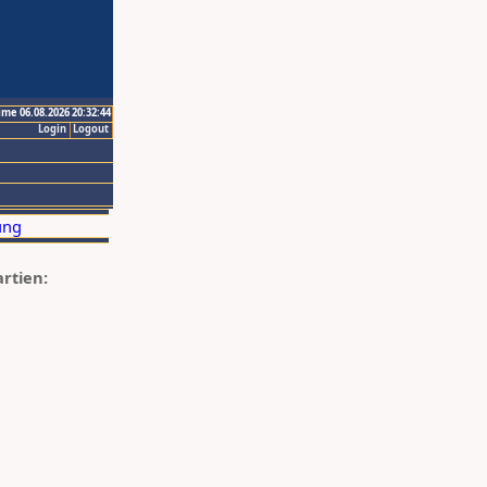
ime 06.08.2026 20:32:44
Login
Logout
artien: