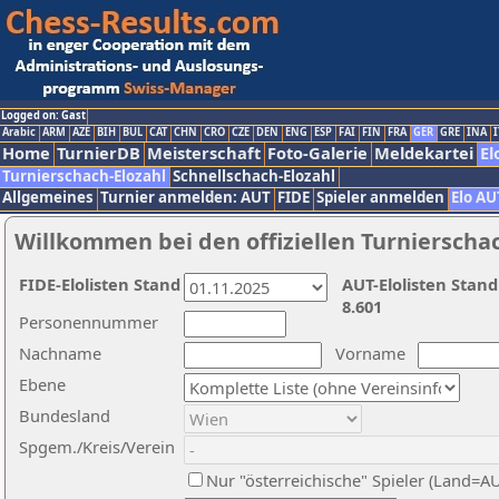
Logged on: Gast
Arabic
ARM
AZE
BIH
BUL
CAT
CHN
CRO
CZE
DEN
ENG
ESP
FAI
FIN
FRA
GER
GRE
INA
I
Home
TurnierDB
Meisterschaft
Foto-Galerie
Meldekartei
El
Turnierschach-Elozahl
Schnellschach-Elozahl
Allgemeines
Turnier anmelden: AUT
FIDE
Spieler anmelden
Elo AU
Willkommen bei den offiziellen Turnierscha
FIDE-Elolisten Stand
AUT-Elolisten Stand
8.601
Personennummer
Nachname
Vorname
Ebene
Bundesland
Spgem./Kreis/Verein
Nur "österreichische" Spieler (Land=A