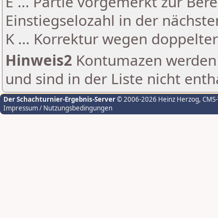
E ... Partie vorgemerkt zur Be
Einstiegselozahl in der nächst
K ... Korrektur wegen doppelt
Hinweis2
Kontumazen werden g
und sind in der Liste nicht enth
Der Schachturnier-Ergebnis-Server
© 2006-2026 Heinz Herzog
, CMS
Impressum / Nutzungsbedingungen