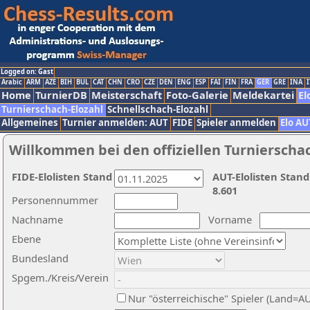
Logged on: Gast
Arabic
ARM
AZE
BIH
BUL
CAT
CHN
CRO
CZE
DEN
ENG
ESP
FAI
FIN
FRA
GER
GRE
INA
I
Home
TurnierDB
Meisterschaft
Foto-Galerie
Meldekartei
El
Turnierschach-Elozahl
Schnellschach-Elozahl
Allgemeines
Turnier anmelden: AUT
FIDE
Spieler anmelden
Elo AU
Willkommen bei den offiziellen Turnierscha
FIDE-Elolisten Stand
AUT-Elolisten Stand
8.601
Personennummer
Nachname
Vorname
Ebene
Bundesland
Spgem./Kreis/Verein
Nur "österreichische" Spieler (Land=A