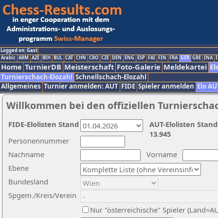
Logged on: Gast
Arabic
ARM
AZE
BIH
BUL
CAT
CHN
CRO
CZE
DEN
ENG
ESP
FAI
FIN
FRA
GER
GRE
INA
I
Home
TurnierDB
Meisterschaft
Foto-Galerie
Meldekartei
El
Turnierschach-Elozahl
Schnellschach-Elozahl
Allgemeines
Turnier anmelden: AUT
FIDE
Spieler anmelden
Elo AU
Willkommen bei den offiziellen Turnierscha
FIDE-Elolisten Stand
AUT-Elolisten Stand
13.945
Personennummer
Nachname
Vorname
Ebene
Bundesland
Spgem./Kreis/Verein
Nur "österreichische" Spieler (Land=A