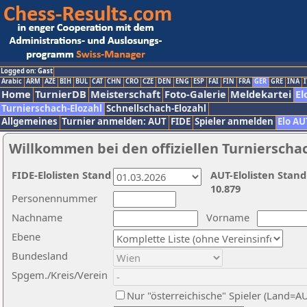
Logged on: Gast
Arabic
ARM
AZE
BIH
BUL
CAT
CHN
CRO
CZE
DEN
ENG
ESP
FAI
FIN
FRA
GER
GRE
INA
I
Home
TurnierDB
Meisterschaft
Foto-Galerie
Meldekartei
El
Turnierschach-Elozahl
Schnellschach-Elozahl
Allgemeines
Turnier anmelden: AUT
FIDE
Spieler anmelden
Elo AU
Willkommen bei den offiziellen Turnierscha
FIDE-Elolisten Stand
AUT-Elolisten Stand
10.879
Personennummer
Nachname
Vorname
Ebene
Bundesland
Spgem./Kreis/Verein
Nur "österreichische" Spieler (Land=A