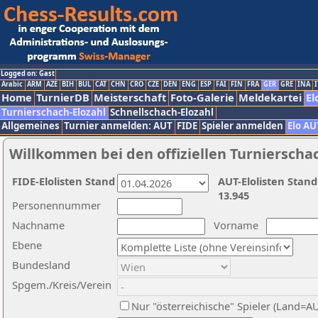
Logged on: Gast
Arabic
ARM
AZE
BIH
BUL
CAT
CHN
CRO
CZE
DEN
ENG
ESP
FAI
FIN
FRA
GER
GRE
INA
I
Home
TurnierDB
Meisterschaft
Foto-Galerie
Meldekartei
El
Turnierschach-Elozahl
Schnellschach-Elozahl
Allgemeines
Turnier anmelden: AUT
FIDE
Spieler anmelden
Elo AU
Willkommen bei den offiziellen Turnierscha
FIDE-Elolisten Stand
AUT-Elolisten Stand
13.945
Personennummer
Nachname
Vorname
Ebene
Bundesland
Spgem./Kreis/Verein
Nur "österreichische" Spieler (Land=A